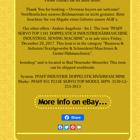
Please contact me for more items!
Thank You for looking -- Overseas buyers are welcome!
Veröffentlichen unseres Bildmaterials ist nicht gestattet. Bitte
beachten Sie vor Abgabe eines Gebotes unsere AGB`s.
Our other offers - Andere Angebote - Im 1. The item "PFAFF
SERVO TOP 1181 DOPPELSTICH INDUSTRIENÄHMASCHINE
INDUSTRIAL SEWING MACHINE" is in sale since Friday,
December 29, 2017. This item is in the category "Business &
Industrie\Textilgewerbe & Schneiderei\Maschinen &
Geräte\Nähmaschinen".
bestshop" and is located in Bad Neuenahr-Ahrweiler. This item
can be shipped worldwide.
System: PFAFF INDUSTRIE DOPPELSTICHNÄHMASCHINE
Marke: PFAFF 951 P21SE SERVO TOP MODUL
MPN: 3530-12-
353-3913
Share
Facebook
Twitter
Pinterest
Email