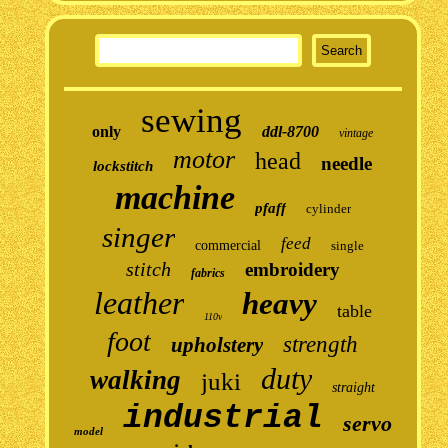
sewing
only
ddl-8700
vintage
motor
head
needle
lockstitch
machine
pfaff
cylinder
singer
feed
commercial
single
stitch
embroidery
fabrics
leather
heavy
table
110v
foot
strength
upholstery
duty
walking
juki
straight
industrial
servo
model