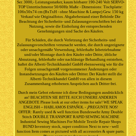
Ser. 3000,- Leistungsstarker, kaum hörbarer 190-240 Volt SERVO-
TOP Untertischmotor 50/60Hz Maße - Dimensions: Tischplatte:
106x50x74 cm (BxTxH - ohne Maschine & Lampe) Gew. 150 kg
Verkauf wie Originalfotos. Abgabebestand einer Behörde Die
Beachtung der Sicherheits- und Zulassungsvorschriften bei der
Nutzung, sowie die Einholung der entsprechenden
Genehmigungen sind Sache des Käufers.
Für Schäden, die durch Verletzung der Sicherheits- und
Zulassungsvorschriften verursacht werden, die durch ungeeignete
oder unsachgemäße Verwendung, fehlerhafte Inbetriebnahme
und/oder Montage durch den Käufer oder Dritte, übliche
Abnutzung, fehlerhafte oder nachlässige Behandlung entstehen,
haftet die Alberti-Technikhandel GmbH ebensowenig wie für die
Folgen unsachgemäß vorgenommener Änderungen oder
Instandsetzungen des Käufers oder Dritter. Der Käufer stellt die
Alberti-Technikhandel GmbH von allen in diesem
Zusammenhang erhobenen Ansprüchen auch Dritter frei.
Durch mein Gebot erkenne ich diese Bedingungen ausdrücklich
an! BEACHTEN SIE BITTE AUCH UNSERE ANDEREN
ANGEBOTE Please look at our other items for sale! WE SPEAK
ENGLISH -- HABLAMOS ESPAÑOL - ¡PREGUNTE NOS!
OFFER: Rarely used & well function Bundeswehr Army Double
Stitch DOUBLE TRANSPORT RAPID SEWING MACHINE
Industrial Sewing Machines For Mobile Textile Repair Shops
BUND Inventory stock, super condition Next to new - well
function Item comes as pictured with all accessories & spare parts.